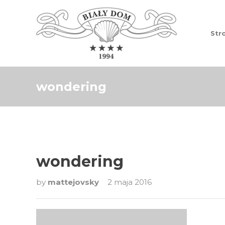
Str
wondering
wondering
by
mattejovsky
2 maja 2016