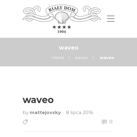
waveo
Home
waveo
waveo
waveo
by
mattejovsky
8 lipca 2016
0