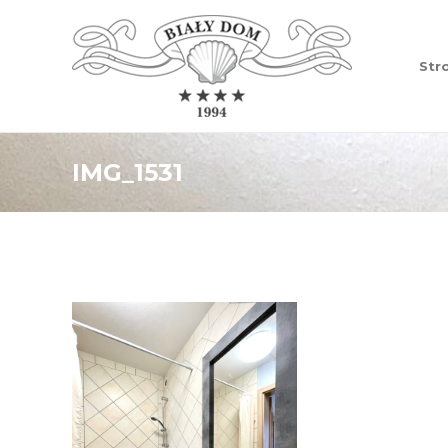
Str
IMG_1531