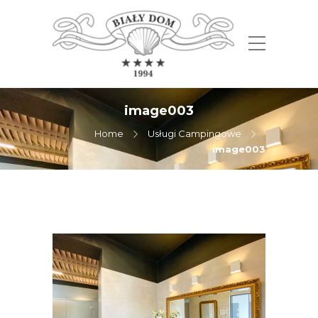
image003
Home
Usługi Campingowe
image003