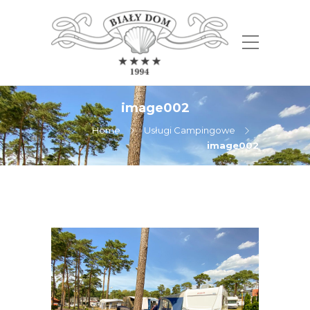
image002
Home
Usługi Campingowe
image002