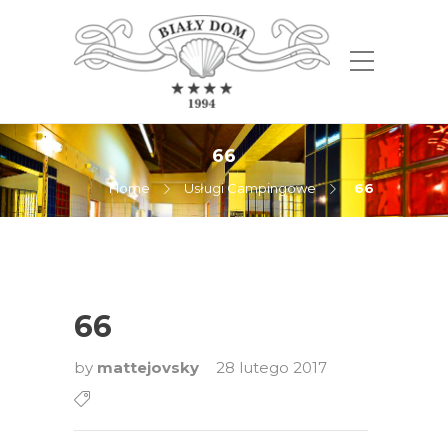
66
Home
Usługi Campingowe
66
66
by
mattejovsky
28 lutego 2017