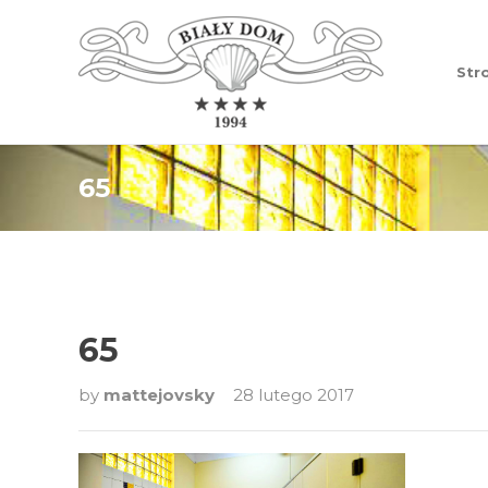
Str
65
65
by
mattejovsky
28 lutego 2017