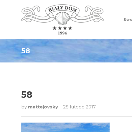
Str
58
58
by
mattejovsky
28 lutego 2017