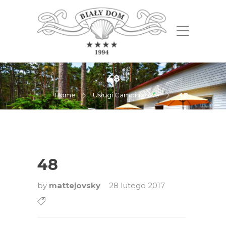
48
Home
Usługi Campingowe
48
48
by
mattejovsky
28 lutego 2017