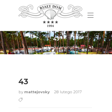
43
Home
Usługi Campingowe
43
43
by
mattejovsky
28 lutego 2017