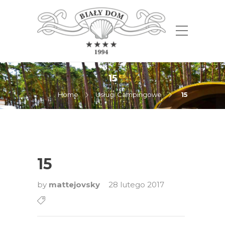
15
Home
Usługi Campingowe
15
15
by
mattejovsky
28 lutego 2017