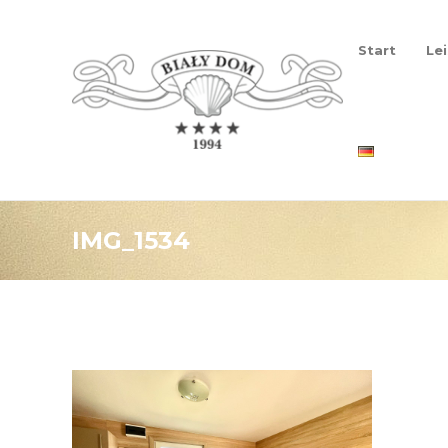
Start
Le
IMG_1534