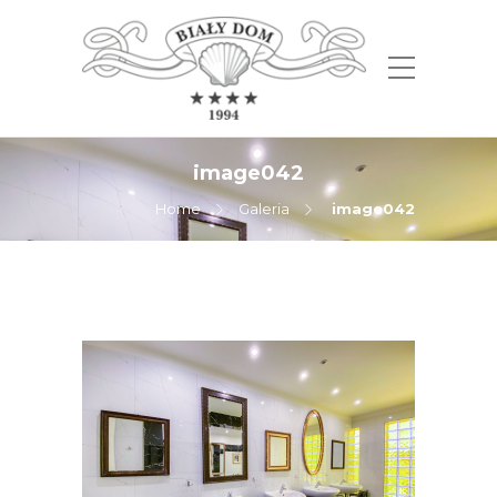
image042
Home
Galeria
image042