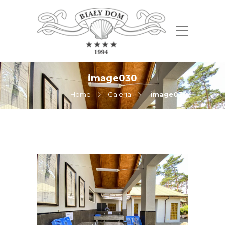
image030
Home
Galeria
image030