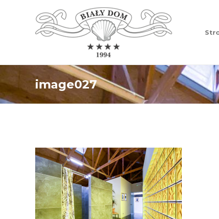
Str
image027