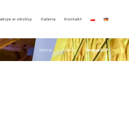
akcje w okolicy
Galeria
Kontakt
Home
Galeria
image027