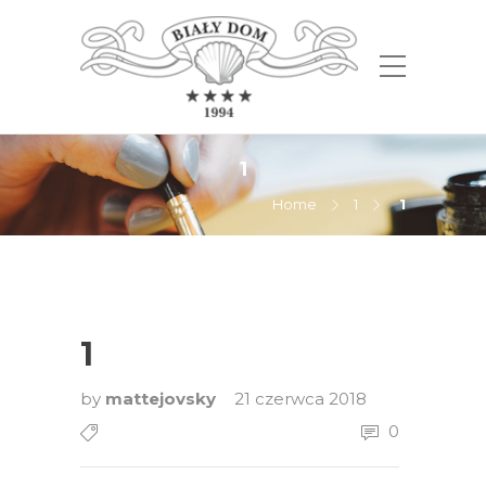
1
Home
1
1
1
by
mattejovsky
21 czerwca 2018
0